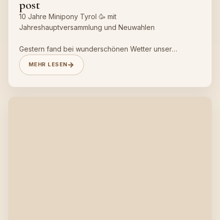
post
10 Jahre Minipony Tyrol 🥳 mit
Jahreshauptversammlung und Neuwahlen
Gestern fand bei wunderschönen Wetter unser
Jubiläum statt.
MEHR LESEN
Danke an alle HelferInnen und an Jump and More für
das Unterhaltungsprogramm 😊
Es war ein wunderbarer Nachmittag/Abend mit unseren
Vereinsmitgliedern.
Beim Vorstand gibt es nur eine Änderung, dem
Schriftführer Andreas Kofler folgt Vanessa Wille -
Danke Andreas für deine Zeit im Ausschuss.
Hier ein paar Einblicke zum gestrigen Tag…